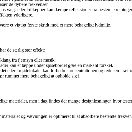
især de dybere frekvenser.
ens væg- eller lofttæpper kan dæmpe refleksioner fra bestemte retninger
ffekten yderligere.
ære et vigtigt første skridt mod et mere behageligt lydmiljø.
ar de særlig stor effekt:
lang fra fjernsyn eller musik.
der kan et tæppe under spisebordet gøre en markant forskel.
et eller i mødelokalet kan forbedre koncentrationen og reducere træth
r rummet mere behageligt at opholde sig i.
ige materialer, men i dag findes der mange designløsninger, hvor æste
materialet og vævningen er optimeret til at absorbere bestemte frekvens