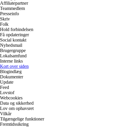
Affiliatepartner
Teammedlem
Presseinfo
Skriv
Folk
Hold forbindelsen
Få opdateringer
Social kontakt
Nyhedsmail
Brugergruppe
Lokalsamfund
Interne links
Kort over siden
Blogindlæg
Dokumenter
Update
Feed
Lovstof
Webcookies
Data og sikkerhed
Lov om ophavsret
Vilkår
Tilgængelige funktioner
Fremtidssikring