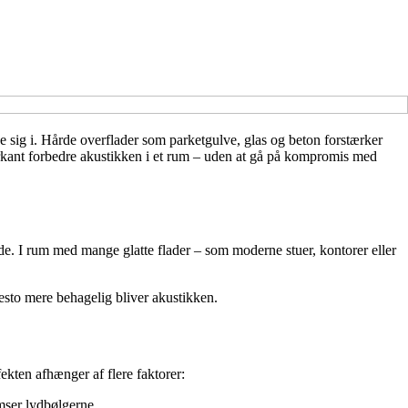
e sig i. Hårde overflader som parketgulve, glas og beton forstærker
rkant forbedre akustikken i et rum – uden at gå på kompromis med
nde. I rum med mange glatte flader – som moderne stuer, kontorer eller
esto mere behagelig bliver akustikken.
kten afhænger af flere faktorer:
mser lydbølgerne.