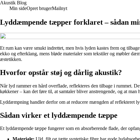
Akustik Blog
Min side
Opret bruger
Mailnyt
Lyddæmpende tæpper forklaret – sådan min
Et rum kan være smukt indrettet, men hvis lyden kastes frem og tilbage 
ekko og efterklang, mens bløde materialer som tekstiler og møbler dæ
æstetikken.
Hvorfor opstår støj og dårlig akustik?
Når lyd rammer en hård overflade, reflekteres den tilbage i rummet. Det
køkkener – kan det føre til, at samtaler bliver anstrengende, og at man hu
Lyddæmpning handler derfor om at reducere mængden af reflekteret lyd.
Sådan virker et lyddæmpende tæppe
Et lyddæmpende tæppe fungerer som en absorberende flade, der opfanger 
Materiale:
Uld, filt og tætte syntetiske fibre har gode lydabso