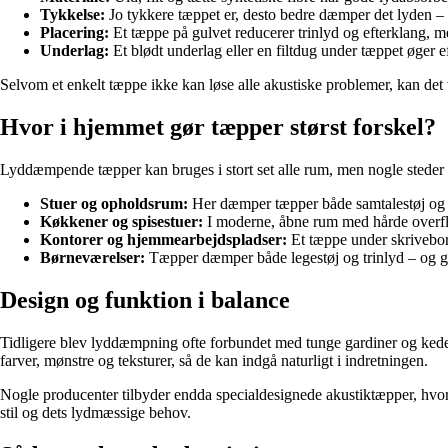
Tykkelse:
Jo tykkere tæppet er, desto bedre dæmper det lyden – 
Placering:
Et tæppe på gulvet reducerer trinlyd og efterklang, m
Underlag:
Et blødt underlag eller en filtdug under tæppet øger e
Selvom et enkelt tæppe ikke kan løse alle akustiske problemer, kan det v
Hvor i hjemmet gør tæpper størst forskel?
Lyddæmpende tæpper kan bruges i stort set alle rum, men nogle steder h
Stuer og opholdsrum:
Her dæmper tæpper både samtalestøj og k
Køkkener og spisestuer:
I moderne, åbne rum med hårde overfla
Kontorer og hjemmearbejdspladser:
Et tæppe under skrivebord
Børneværelser:
Tæpper dæmper både legestøj og trinlyd – og gø
Design og funktion i balance
Tidligere blev lyddæmpning ofte forbundet med tunge gardiner og kedel
farver, mønstre og teksturer, så de kan indgå naturligt i indretningen.
Nogle producenter tilbyder endda specialdesignede akustiktæpper, hvor 
stil og dets lydmæssige behov.