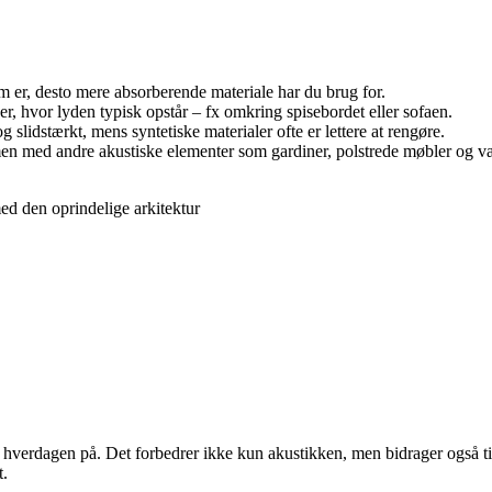
m er, desto mere absorberende materiale har du brug for.
r, hvor lyden typisk opstår – fx omkring spisebordet eller sofaen.
 slidstærkt, mens syntetiske materialer ofte er lettere at rengøre.
n med andre akustiske elementer som gardiner, polstrede møbler og v
ed den oprindelige arkitektur
hverdagen på. Det forbedrer ikke kun akustikken, men bidrager også ti
t.