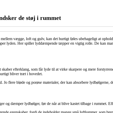
dsker de støj i rummet
mellem vægge, loft og gulv, kan det hurtigt føles ubehageligt at ophold
mper lyden. Her spiller lyddæmpende tæpper en vigtig rolle. De kan ma
 skaber efterklang, som får lyde til at virke skarpere og mere forstyrre
rtigt bliver træt i hovedet.
 Jo flere bløde og porøse materialer, der kan absorbere lydbølgerne, d
og dæmper lydbølger, før de når at blive kastet tilbage i rummet. Effe
rberende egenskaber, fordi de indeholder mange små luftlommer, som bre