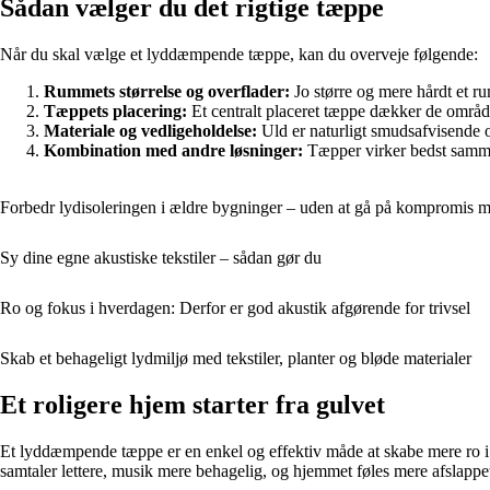
Sådan vælger du det rigtige tæppe
Når du skal vælge et lyddæmpende tæppe, kan du overveje følgende:
Rummets størrelse og overflader:
Jo større og mere hårdt et ru
Tæppets placering:
Et centralt placeret tæppe dækker de område
Materiale og vedligeholdelse:
Uld er naturligt smudsafvisende og
Kombination med andre løsninger:
Tæpper virker bedst samme
Forbedr lydisoleringen i ældre bygninger – uden at gå på kompromis m
Sy dine egne akustiske tekstiler – sådan gør du
Ro og fokus i hverdagen: Derfor er god akustik afgørende for trivsel
Skab et behageligt lydmiljø med tekstiler, planter og bløde materialer
Et roligere hjem starter fra gulvet
Et lyddæmpende tæppe er en enkel og effektiv måde at skabe mere ro i 
samtaler lettere, musik mere behagelig, og hjemmet føles mere afslappe