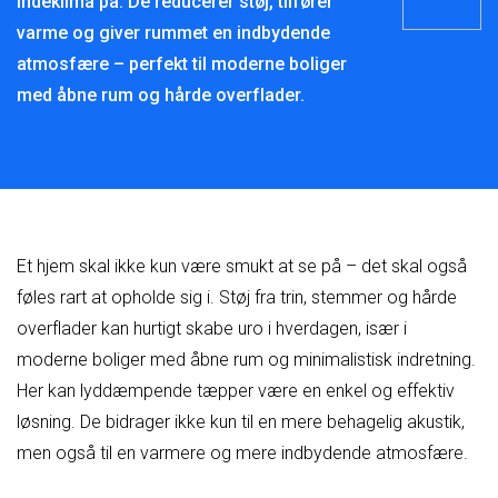
indeklima på. De reducerer støj, tilfører
varme og giver rummet en indbydende
atmosfære – perfekt til moderne boliger
med åbne rum og hårde overflader.
Et hjem skal ikke kun være smukt at se på – det skal også
føles rart at opholde sig i. Støj fra trin, stemmer og hårde
overflader kan hurtigt skabe uro i hverdagen, især i
moderne boliger med åbne rum og minimalistisk indretning.
Her kan lyddæmpende tæpper være en enkel og effektiv
løsning. De bidrager ikke kun til en mere behagelig akustik,
men også til en varmere og mere indbydende atmosfære.